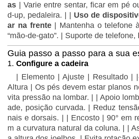
as
| Varie entre sentar, ficar em pé 
d‑up, pedaleira. | |
Uso de dispositi
ar na frente
| Mantenha o telefone à 
“mão‑de‑gato”. | Suporte de telefone, 
Guia passo a passo para a sua e
1.
Configure a cadeira
| Elemento | Ajuste | Resultado | |------
Altura | Os pés devem estar planos n
vita pressão na lombar. | | Apoio lom
ade, posição curvada. | Reduz tens
nais e dorsais. | | Encosto | 90° em 
m a curvatura natural da coluna. | | 
a altura dos joelhos. | Evita rotação e