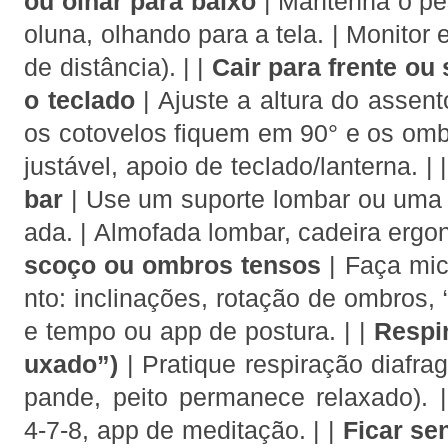
ou olhar para baixo
| Mantenha o pe
oluna, olhando para a tela. | Monitor
de distância). | |
Cair para frente ou
o teclado
| Ajuste a altura do assen
os cotovelos fiquem em 90° e os omb
justável, apoio de teclado/lanterna. | 
bar
| Use um suporte lombar ou uma
ada. | Almofada lombar, cadeira ergon
scoço ou ombros tensos
| Faça mi
nto: inclinações, rotação de ombros, 
e tempo ou app de postura. | |
Respir
uxado”)
| Pratique respiração diafr
pande, peito permanece relaxado). 
4‑7‑8, app de meditação. | |
Ficar se