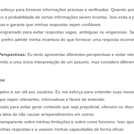
sforço para fornecer informações precisas e verificadas. Quando po
dico a probabilidade de certas informações serem incertas. Isso evita a 
sas e garante que minhas respostas sejam confiáveis.
rogramado para evitar respostas vagas, ambíguas ou enganosas. S
 prefiro admitir minha incerteza do que fornecer uma resposta incorre
Perspectivas:
Eu tento apresentar diferentes perspectivas e evitar vié
limito a uma única interpretação de um assunto, mas considero diferen
ca:
tivo é ser útil aos usuários. Eu me esforço para entender suas nece
ue sejam relevantes, informativas e fáceis de entender.
do para evitar gerar conteúdo que seja prejudicial, ofensivo ou discr
 a ideia de não causar arrependimentos em outros.
transparente sobre minhas limitações e sobre como funciono. Isso aju
inhas respostas e a usarem minhas capacidades de forma eficaz.