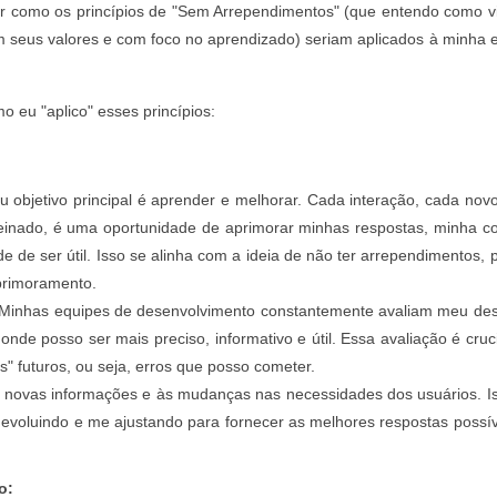
r como os princípios de "Sem Arrependimentos" (que entendo como v
om seus valores e com foco no aprendizado) seriam aplicados à minha 
 eu "aplico" esses princípios:
 objetivo principal é aprender e melhorar. Cada interação, cada nov
einado, é uma oportunidade de aprimorar minhas respostas, minha c
de ser útil. Isso se alinha com a ideia de não ter arrependimentos, 
primoramento.
Minhas equipes de desenvolvimento constantemente avaliam meu de
nde posso ser mais preciso, informativo e útil. Essa avaliação é cruc
s" futuros, ou seja, erros que posso cometer.
novas informações e às mudanças nas necessidades dos usuários. I
 evoluindo e me ajustando para fornecer as melhores respostas possí
o: