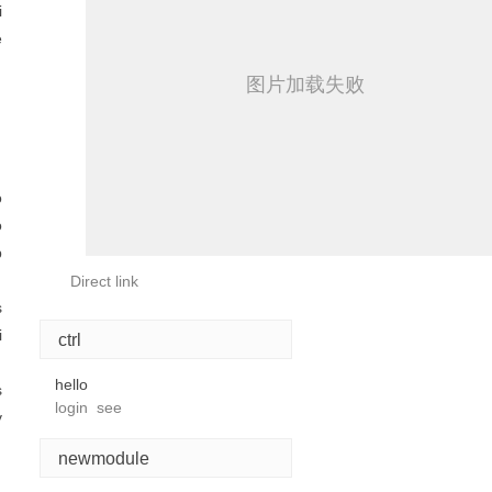
i
e
o
o
p
Direct link
s
i
ctrl
hello
s
login
see
v
newmodule