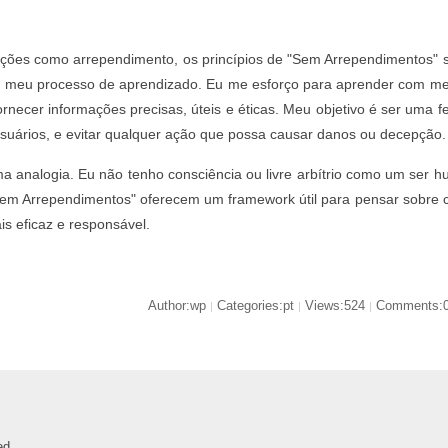
ões como arrependimento, os princípios de "Sem Arrependimentos" 
 meu processo de aprendizado. Eu me esforço para aprender com m
rnecer informações precisas, úteis e éticas. Meu objetivo é ser uma f
 usuários, e evitar qualquer ação que possa causar danos ou decepção.
a analogia. Eu não tenho consciência ou livre arbítrio como um ser h
Sem Arrependimentos" oferecem um framework útil para pensar sobre 
s eficaz e responsável.
Author:wp
Categories:pt
Views:524
Comments:
|
|
|
ed.