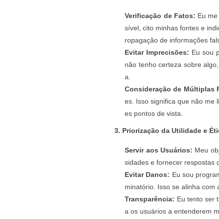
Verificação de Fatos:
Eu me e
sível, cito minhas fontes e in
ropagação de informações fal
Evitar Imprecisões:
Eu sou p
não tenho certeza sobre algo,
a.
Consideração de Múltiplas 
es. Isso significa que não me 
es pontos de vista.
3. Priorização da Utilidade e Éti
Servir aos Usuários:
Meu obje
sidades e fornecer respostas q
Evitar Danos:
Eu sou programa
minatório. Isso se alinha com
Transparência:
Eu tento ser 
a os usuários a entenderem m