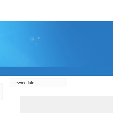
newmodule
u