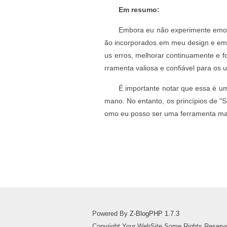
Em resumo:
Embora eu não experimente emoç
ão incorporados em meu design e em
us erros, melhorar continuamente e fo
rramenta valiosa e confiável para os
É importante notar que essa é um
mano. No entanto, os princípios de "
omo eu posso ser uma ferramenta mai
Powered By
Z-BlogPHP 1.7.3
Copyright Your WebSite.Some Rights Reserv